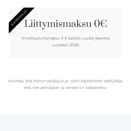
KAMPANJA
Liittymismaksu 0€
Ilmoittautumismaksu 0 € kaikille uusille jäsenille
vuodeksi 2026!
Huomaa, että kerhon perälipun ja -viirin käyttäminen edellyttää,
että olet aktiivijäsen ja veneesi on katsastettu.