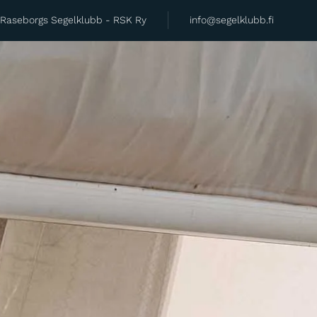
Raseborgs Segelklubb - RSK Ry
info@segelklubb.fi